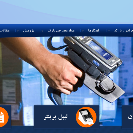
 افزار بارکد
راهکارها
مواد مصرفی بارکد
پژوهش
مقالات
ن
لیبل پرینتر