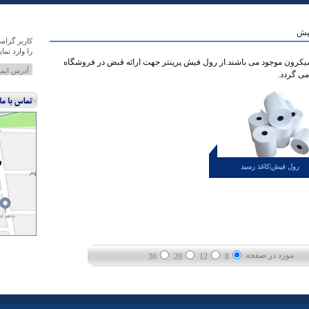
فیش
کاربر گرام
را وارد نمای
غذ های رول فیش به ضخامت های 60 تا 80 میکرون موجود می باشند.از رول فیش پرینتر جهت ارائه قبض در فروشگاه
می گردد.
رول فیش|کاغذ رسید
مورد در صفحه
36
20
12
8