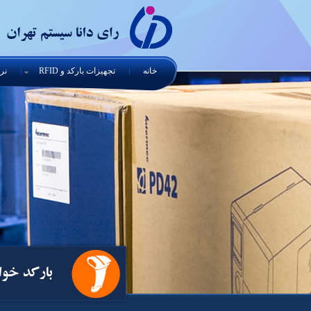
خانه
تجهیزات بارکد و RFID
نرم
بارکد خوا