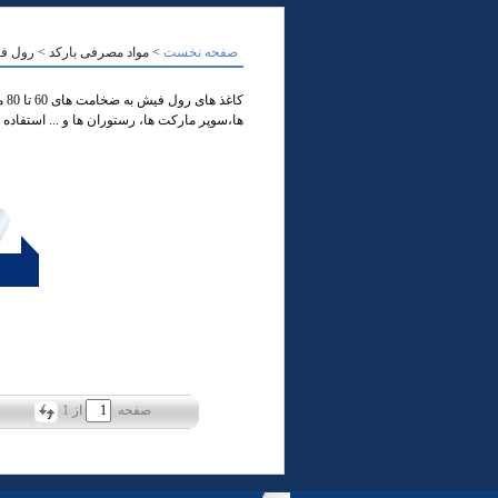
صفحه نخست
> مواد مصرفی بارکد > رول 
کا
ها،سوپر مارکت ها، رستوران ها و ... استفاده 
صفحه
از
1