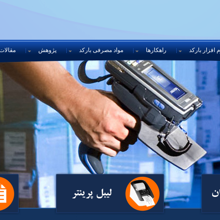
 افزار بارکد
راهکارها
مواد مصرفی بارکد
پژوهش
مقالات
ن
لیبل پرینتر