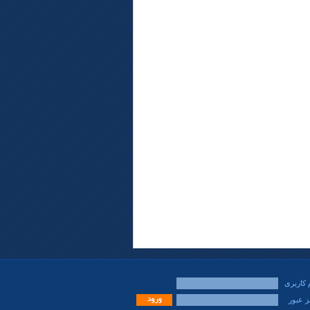
 کاربری
ز عبور